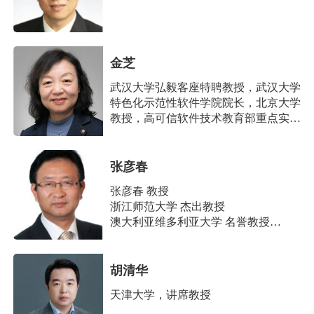
金芝
武汉大学弘毅客座特聘教授，武汉大学
特色化示范性软件学院院长，北京大学
教授，高可信软件技术教育部重点实验
室常务副主任
张彦春
张彦春 教授
浙江师范大学 杰出教授
澳大利亚维多利亚大学 名誉教授
国际万维网期刊 (World Wide Web)主编
国际健康信息科学及系统期刊（Health
Information Science and Systems）主编
胡清华
英国皇家医学会 会士
天津大学，讲席教授
俄罗斯自然科学院 院士