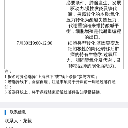
必要条件、肿瘤发生、发展
驱动力
:
慢性发炎及铁代
谢，炎癌转化的本质
:
氧化
压力转化为酸碱失衡压力，
代谢重编程来维持酸碱平
衡，细胞增殖是代谢重编程
的出口。
7
月
30
日
9:00-12:00
细胞类型转化
:
基因突变及
细胞极性的简化
;
转移后肿
瘤的特有生物学
:
过氧压
力、胆固醇氧化及代谢，及
转移后肿的演化驱动力。
注：
1.报名时务必选择“上海线下”或“线上录播”参与方式；
2.若选择线下，食宿自理，注意事项将于开课前一周通过邮件通
知；
3.若选择线上，将于课程结束后通过邮件告知录播链接。
联系信息
联系人：龙毅