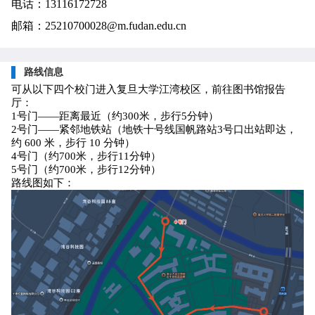
电话：13116172728
邮箱：25210700028@m.fudan.edu.cn
路线信息
可从以下四个校门进入复旦大学江湾校区，前往图书馆报告
厅：
1号门——距离最近（约300米，步行5分钟）
2
号门——紧邻地铁站（地铁十号线国帆路站
3
号口出站即达，
约
600
米，步行
10
分钟）
4
号门（约
700
米，步行
11
分钟）
5
号门（约
700
米，步行
12
分钟）
路线图如下：