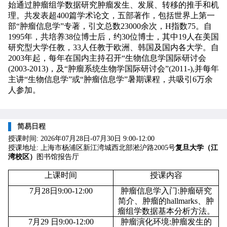
始通过肿瘤组学数据研究肿瘤发生、发展、转移的推手和机
理。共发表超400篇学术论文，五部著作，包括世界上第一
部“肿瘤信息学”专著，引文总数23000余次，H指数75。自
1995年，共培养38位博士后，约30
位
博士，其中
19人在美国
研究型大学任教，33人任教于欧洲
、
韩国及国内各大学。自
2003年起，每年在国内主持召开“生物信息学国际研讨会
(2003-2013)，及“肿瘤系统生物学国际研讨会”(2011-),并每年
主讲“生物信息学”或“肿瘤信息学”暑期课程，共吸引6万余
人参加。
简易日程
授课时间: 2026年07月28日-07月30日 9:00-12:00
授课地址: 上海市杨浦区新江湾城西北部淞沪路2005号
复旦大学（江
湾校区）
图书馆报告厅
上课时间
授课内容
7
月
28
日
9:00-12:00
肿瘤信息学入门
:
肿瘤研究
简介、肿瘤的
hallmarks
、肿
瘤组学数据基本分析方法。
7
月
29
日
9:00-12:00
肿瘤演化环境
:
肿瘤发生的